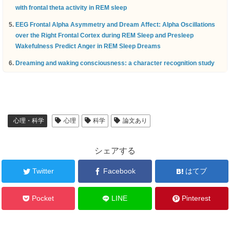
with frontal theta activity in REM sleep
EEG Frontal Alpha Asymmetry and Dream Affect: Alpha Oscillations
over the Right Frontal Cortex during REM Sleep and Presleep
Wakefulness Predict Anger in REM Sleep Dreams
Dreaming and waking consciousness: a character recognition study
心理・科学
心理
科学
論文あり
シェアする
Twitter
Facebook
はてブ
Pocket
LINE
Pinterest